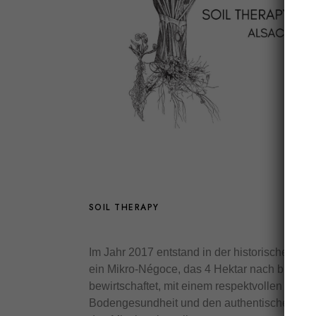
SOIL THERAPY
Im Jahr 2017 entstand in der historischen R
ein Mikro-Négoce, das 4 Hektar nach biodyn
bewirtschaftet, mit einem respektvollen und vi
Bodengesundheit und den authentischen Aus