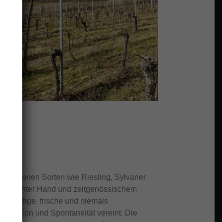
TÄT
tochthonen Sorten wie Riesling, Sylvaner
t mit leichter Hand und zeitgenössischem
 lebendige, frische und niemals
Präzision und Spontaneität vereint. Die