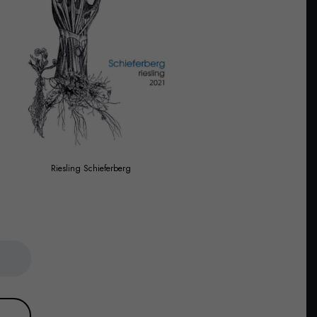
Riesling Schieferberg
Rittersber