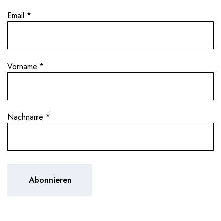
Email
*
Vorname
*
Nachname
*
PRÄZISION UND SPONTANEI
egion Elsass
Soil Therapy
,
Die Weine entstehen aus au
amischen Prinzipien
und Pinot Gris, interpretier
talen Ansatz, der die
Geist. Das Ergebnis ist eine
druck des Weinbergs in
gewöhnliche Kollektion, die 