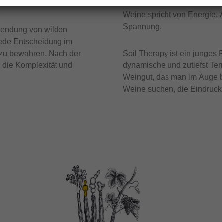
Parzellen sind klein, die Ar
Weine spricht von Energie,
Spannung.
wendung von wilden
jede Entscheidung im
ht zu bewahren. Nach der
Soil Therapy ist ein junges P
 die Komplexität und
dynamische und zutiefst Ter
Weingut, das man im Auge beh
Weine suchen, die Eindruck 