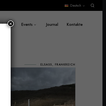
Deutsch
×
 sind
Events
Journal
Kontakte
ELSASS, FRANKREICH