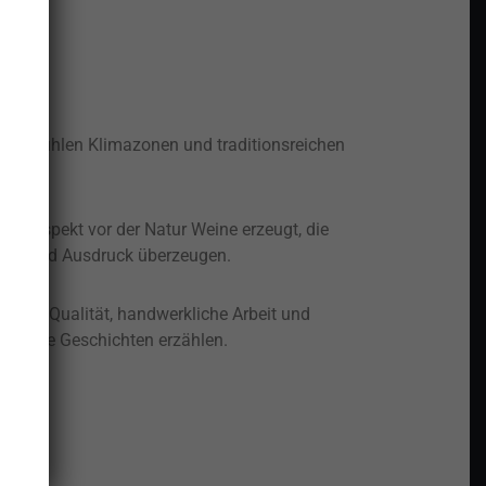
den, kühlen Klimazonen und traditionsreichen
nd Respekt vor der Natur Weine erzeugt, die
lität und Ausdruck überzeugen.
slose Qualität, handwerkliche Arbeit und
nen, die Geschichten erzählen.
cht.