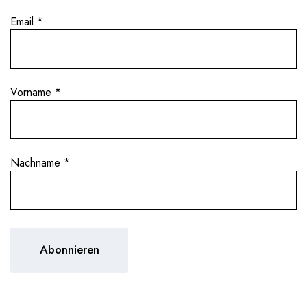
Email
*
ERKUNFT
Vorname
*
ändern Europas. Geprägt von einer einzigartigen Vielfalt an Bö
e, Eleganz und unverwechselbarem Charakter.
et ein ausgewähltes Weingut, das mit Leidenschaft, Präzision u
ittelpunkt stehen elegante Weißweine, die durch Finesse, Minera
Nachname
*
uen Winzerinnen und Winzern, die unsere Werte teilen: kompromis
ent Schritt für Schritt, mit besonderen Persönlichkeiten und Wei
d die Leidenschaft, die den deutschen Weinbau so einzigartig ma