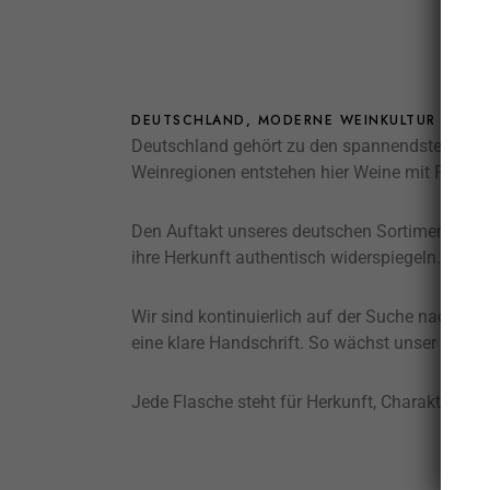
DEUTSCHLAND, MODERNE WEINKULTUR MIT H
Deutschland gehört zu den spannendsten Weinl
Weinregionen entstehen hier Weine mit Frisch
Den Auftakt unseres deutschen Sortiments bild
ihre Herkunft authentisch widerspiegeln. Im M
Wir sind kontinuierlich auf der Suche nach ne
eine klare Handschrift. So wächst unser Sortim
Jede Flasche steht für Herkunft, Charakter un