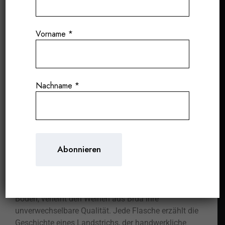
SLOWENIEN: EIN VINOLOGISCHER SCHATZ, DER
Vorname
*
ENTDECKT WERDEN WILL
Slowenien gehört zu den faszinierendsten
Weinregionen Europas, und das Gebiet
Brda
ist ohne
Zweifel eine seiner wertvollsten Perlen. Mit einer
Nachname
*
Weintradition, die tief im Herzen Europas verwurzelt
ist, bietet Brda einzigartige Weine, geprägt von einem
Terroir, das mediterranes Klima mit alpinen Einflüssen
vereint.
Die Hügel von Brda, direkt an der Grenze zwischen
Italien und Slowenien gelegen, sind ein wahres
Paradies für den Weinbau. Dieses ideale Mikroklima,
mit viel Sonne, frischen Brisen und mineralreichen
Böden, verleiht den Weinen aus Brda ihre
unverwechselbare Qualität. Jede Flasche erzählt die
Geschichte eines Landstrichs, der handwerkliche