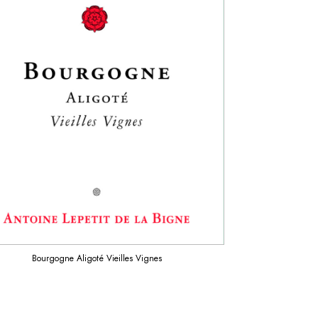
Bourgogne Aligoté Vieilles Vignes
Bourgogn