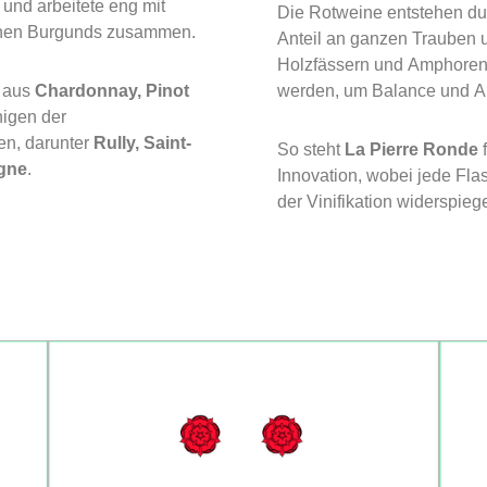
und arbeitete eng mit
Die Rotweine entstehen d
onen Burgunds zusammen.
Anteil an ganzen Trauben u
Holzfässern und Amphoren,
e aus
Chardonnay, Pinot
werden, um Balance und Au
nigen der
n, darunter
Rully, Saint-
So steht
La Pierre Ronde
f
gne
.
Innovation, wobei jede Flas
der Vinifikation widerspiege