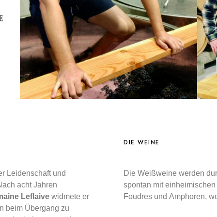
DIE WEINE
r Leidenschaft und
Die Weißweine werden dur
 Nach acht Jahren
spontan mit einheimischen 
aine Leflaive
widmete er
Foudres und Amphoren, wob
ern beim Übergang zu