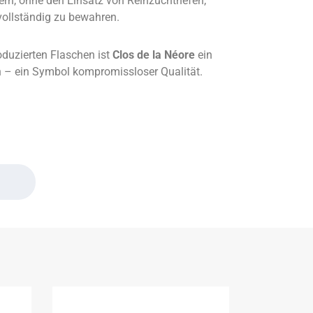
ern, ohne den Einsatz von Reinzuchthefen,
 vollständig zu bewahren.
oduzierten Flaschen ist
Clos de la Néore
ein
n – ein Symbol kompromissloser Qualität.