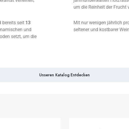
ralität verleihen,
jahrhundertealten Holzfäss
um die Reinheit der Frucht
 bereits seit
13
Mit nur wenigen jährlich pr
dynamischen und
seltener und kostbarer Wei
oden setzt, um die
Unseren Katalog Entdecken