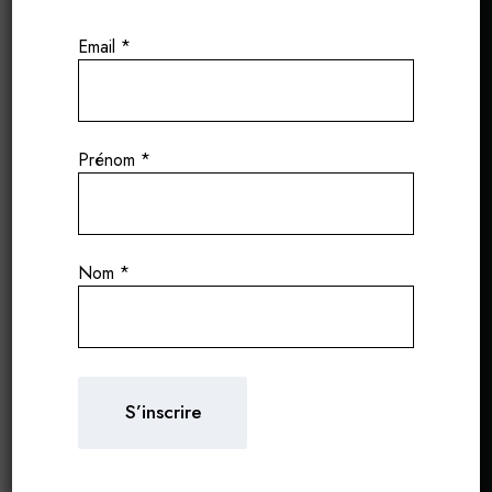
Email
*
Prénom
*
Nom
*
SAVE THE DATE : 20 NOVEMBRE 2026
La nouvelle date du Wine Tasting Portfolio
2026 est enfin disponible.
Après le grand succès de la dernière édition,
nous avons choisi un lieu encore plus