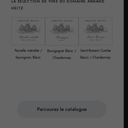
LA SÉLECTION DE VINS DU
DOMAINE ARMAND
HEITZ
Parcelle interdite /
Saint-Romain Combe
Rully
Bourgogne Blanc /
Sauvignon Blanc
Bazin / Chardonnay
Mari
Chardonnay
Char
Parcourez le catalogue