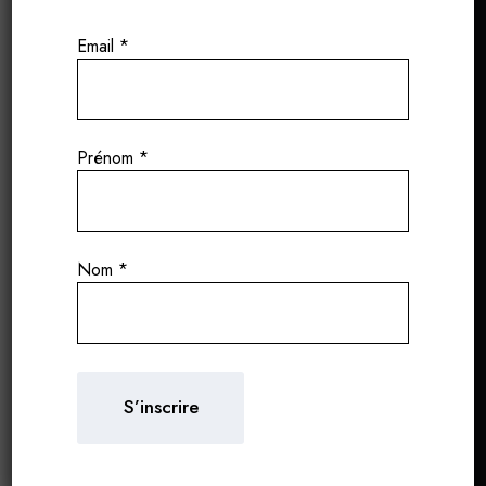
Email
*
Le Domaine Armand Heitz est un parfait exemple
de l’harmonie possible entre tradition et
innovation.
Prénom
*
Issu d’une famille de propriétaires terriens depuis
plusieurs générations, Armand Heitz reprend en
2012 le domaine familial en Bourgogne et lui
insuffle une vision moderne et durable.
Nom
*
Aujourd’hui, le domaine s’étend sur 30 hectares
de vignes en propriété, répartis parmi certaines
des appellations les plus prestigieuses de
Bourgogne. La production annuelle atteint
environ 200 000 bouteilles, élaborées selon une
approche respectueuse de l’environnement.