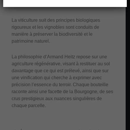
UN POINT DE RÉFÉRENCE
La viticulture suit des principes biologiques
rigoureux et les vignobles sont conduits de
manière à préserver la biodiversité et le
patrimoine naturel.
La philosophie d’Armand Heitz repose sur une
agriculture régénérative, visant à restituer au sol
davantage que ce qui est prélevé, ainsi que sur
une vinification qui cherche à exprimer avec
précision l’essence du terroir. Chaque bouteille
raconte ainsi une facette de la Bourgogne, de ses
crus prestigieux aux nuances singulières de
chaque parcelle.