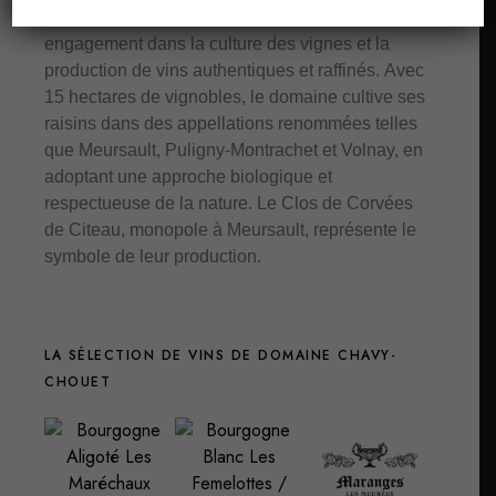
au cœur de la Bourgogne, reconnu pour son
engagement dans la culture des vignes et la
production de vins authentiques et raffinés. Avec
15 hectares de vignobles, le domaine cultive ses
raisins dans des appellations renommées telles
que Meursault, Puligny-Montrachet et Volnay, en
adoptant une approche biologique et
respectueuse de la nature. Le Clos de Corvées
de Citeau, monopole à Meursault, représente le
symbole de leur production.
LA SÉLECTION DE VINS DE DOMAINE CHAVY-
CHOUET