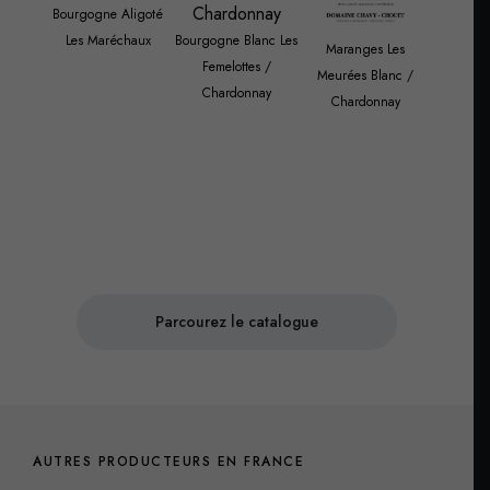
Bourgogne Aligoté
Les Maréchaux
Bourgogne Blanc Les
Maranges Les
Femelottes /
Meurées Blanc /
Chardonnay
Saint Au
Chardonnay
Les Mu
Dents de 
/ Cha
Parcourez le catalogue
AUTRES PRODUCTEURS EN FRANCE