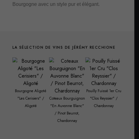
Bourgogne avec un style pur et élégant.
LA SÉLECTION DE VINS DE JÉRÉMY RECCHIONE
Bourgogne Aligoté
Pouilly Fuissé 1er Cru
"Les Cerisiers" /
Coteaux Bourguignon
"Clos Reyssier" /
Pernand-
Aligoté
"En Auvonne Blanc"
Chardonnay
1er cru 
/ Pinot Beurrot,
(2023) /
Chardonnay