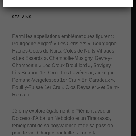
SES VINS
Parmi les appellations emblématiques figurent :
Bourgogne Aligoté « Les Cerisiers », Bourgogne
Hautes-Côtes de Nuits, Côtes de Nuits Villages
« Les Essards », Chambolle-Musigny, Gevrey-
Chambertin « Les Creux Brouillard », Savigny-
Lès-Beaune 1er Cru « Les Lavières », ainsi que
Pernand-Vergelesses 1er Cru « En Caradeux »,
Pouilly-Fuissé 1er Cru « Clos Reyssier » et Saint-
Romain.
Jérémy explore également le Piémont avec un
Dolcetto d’Alba, un Nebbiolo et un Timorasso,
témoignant de sa polyvalence et de sa passion
pour le vin. Chaque bouteille raconte la