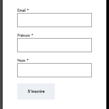
Email
*
Jérémy Recchione incarne parfaitement le
présent et l’avenir de la Bourgogne. À Gevrey-
Chambertin, ce jeune et talentueux vigneron a
créé un petit domaine produisant environ 15 000
Prénom
*
bouteilles par an. La production est le résultat de
2 hectares de vignes de propriété et d’un travail
minutieux de sélection des raisins négoce.
Nom
*
Sa philosophie s’appuie sur des pratiques
biologiques et biodynamiques, avec des
macérations préfermentaires à froid, des
fermentations spontanées en grappes entières et
un usage minimal de soufre (entre 5 et 30 mg/l),
afin de révéler pleinement l’essence du terroir.