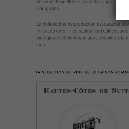
des vins d’excellence issus des appellations 
Bourgogne.
La philosophie de production est caractérisée
fruit et du terroir : les raisins sont cultivés s
biologiques et biodynamiques, récoltés à la 
triés.
LA SÉLECTION DE VINS DE LA MAISON ROMA