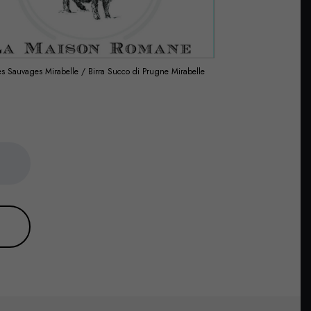
s Sauvages Mirabelle / Birra Succo di Prugne Mirabelle
Mousses Sauvages Po