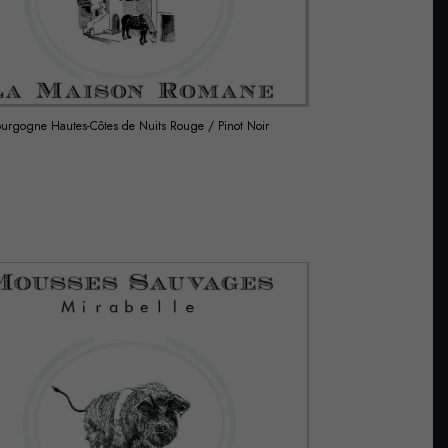
urgogne Hautes-Côtes de Nuits Rouge / Pinot Noir
Côte de Nuit