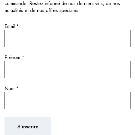
commande. Restez informé de nos derniers vins, de nos
actualités et de nos offres spéciales.
Email
*
Prénom
*
Nom
*
SES VINS
u cœur de la Bourgogne.
La vinification est menée de
 de s’y installer et crée
des fermentations spontané
lle à Nuits-Saint-
de soufre. Les vins sont en
 plus vaste pour produire
usagées, sans filtration ni co