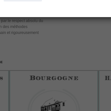
les plus prestigieuses de
complexité et de créer certa
du terroir bourguignon.
 par le respect absolu du
elon des méthodes
main et rigoureusement
NE