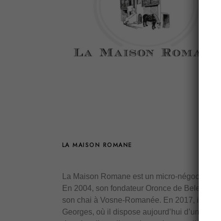
LA MAISON ROMANE
La Maison Romane est un micro-négoce né a
En 2004, son fondateur Oronce de Beler décide
son chai à Vosne-Romanée. En 2017, il s’insta
Georges, où il dispose aujourd’hui d’une cave