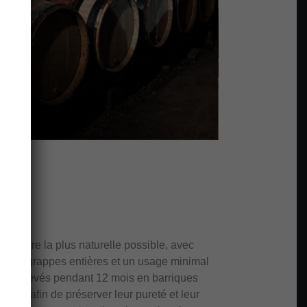
 manière la plus naturelle possible, avec
es en grappes entières et un usage minimal
suite élevés pendant 12 mois en barriques
llage, afin de préserver leur pureté et leur