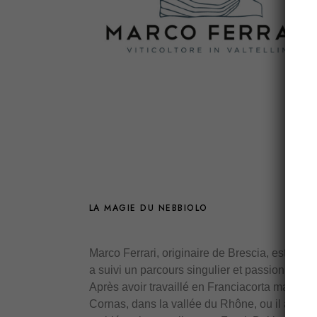
LA MAGIE DU NEBBIOLO
Marco Ferrari, originaire de Brescia, est un v
a suivi un parcours singulier et passionnant 
Après avoir travaillé en Franciacorta marco 
Cornas, dans la vallée du Rhône, ou il a coll