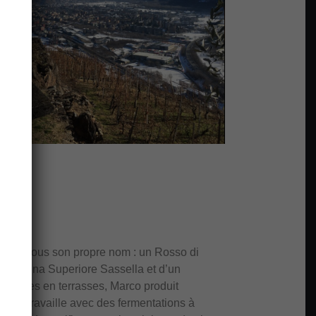
er vin sous son propre nom : un Rosso di
n Valtellina Superiore Sassella et d’un
e vignes en terrasses, Marco produit
an. Il travaille avec des fermentations à