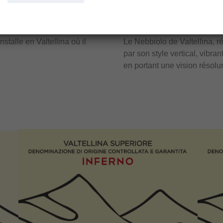
ierry Allemand et
levures indigènes et limite 
yrah de Cornas.
de 20–22 mg/l).
nstalle en Valtellina où il
Le Nebbiolo de Valtellina, ré
par son style vertical, vibran
en portant une vision résolu