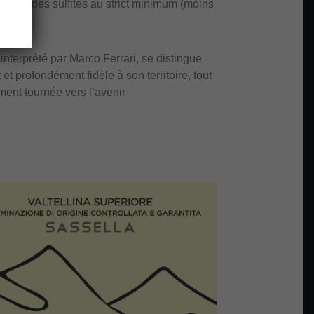
l’usage des sulfites au strict minimum (moins
interprété par Marco Ferrari, se distingue
t et profondément fidèle à son territoire, tout
ment tournée vers l’avenir