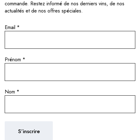
commande. Restez informé de nos derniers vins, de nos
actualités et de nos offres spéciales.
Email
*
Prénom
*
Nom
*
SES VINS
igneron charismatique qui
En 2021, il lance son premi
dans le monde du vin.
Valtellina, bientôt suivi d’u
a passé plusieurs années à
Inferno. Avec 2,5 hectares d
aboré avec des figures
environ 9 000 bouteilles par 