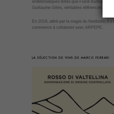
emblématiques telles que Frank Balthazar, Th
Guillaume Gilles, véritables références du S
En 2018, attiré par la magie du Nebbiolo, il s’i
commence à collaborer avec ARPEPE.
LA SÉLECTION DE VINS DE MARCO FERRARI