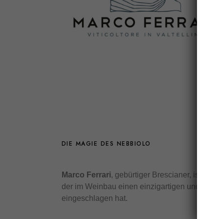
DIE MAGIE DES NEBBIOLO
Marco Ferrari
, gebürtiger Brescianer, ist ein
der im Weinbau einen einzigartigen und fas
eingeschlagen hat.