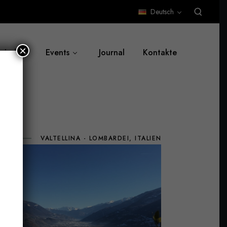
Deutsch
×
 sind
Events
Journal
Kontakte
VALTELLINA - LOMBARDEI, ITALIEN