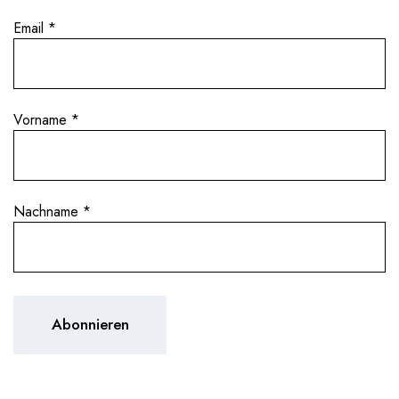
Email
*
Vorname
*
Nachname
*
SEINE WEINE
 charismatischer Winzer,
Im Jahr 2021 brachte Marco
zinierenden Weg
heraus: einen
Rosso di Valt
Superiore Sassella
und ei