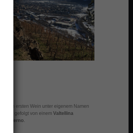
 seinen ersten Wein unter eigenem Namen
ellina
, gefolgt von einem
Valtellina
nem
Inferno
.