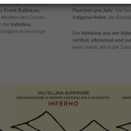
inem langen Aufenthalt in
Mit 2,5 Hektar terrassierte
ie
Frank Balthazar,
Flaschen pro Jahr
. Die Vin
 Meistern des Cornas-
indigene Hefen
, der Einsat
n die
Valtellina
,
rt begann er eine enge
Der
Nebbiolo aus der Valte
vertikal, vibrierend und zut
einer Vision, die in die Zukun