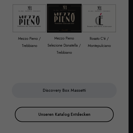
Mezzo Pieno
Rosato C'é /
Mezzo Pieno /
Quarant
Selezione Donatella /
Montepulciano
Trebbiano
Monte
Trebbiano
Discovery Box Massetti
Unseren Katalog Entdecken