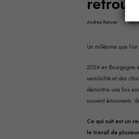
retrouv
Andrea Rancan
20/
Un millésime que l’on
2024 en Bourgogne a é
sensibilité et des cho
démontre une fois enco
souvent émouvants. Ils
Ce qui suit est un r
le travail de plusie