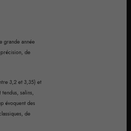
une grande année
précision, de
tre 3,2 et 3,35) et
tendus, salins,
oup évoquent des
classiques, de