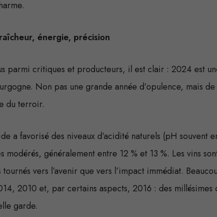
harme.
aîcheur, énergie, précision
us parmi critiques et producteurs, il est clair : 2024 est 
ourgogne. Non pas une grande année d’opulence, mais de 
e du terroir.
ide a favorisé des niveaux d’acidité naturels (pH souvent en
s modérés, généralement entre 12 % et 13 %. Les vins sont 
us tournés vers l’avenir que vers l’impact immédiat. Beauc
4, 2010 et, par certains aspects, 2016 : des millésimes 
elle garde.