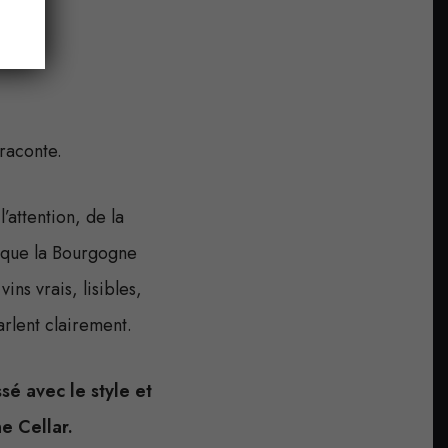
ue
raconte.
attention, de la
à que la Bourgogne
ns vrais, lisibles,
arlent clairement.
sé avec le style et
e Cellar.