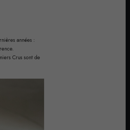
rnières années :
érence.
emiers Crus sont de