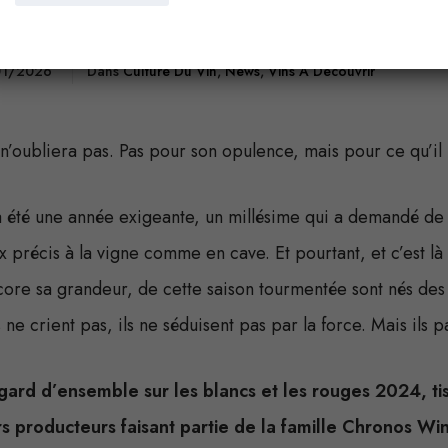
ée, précision classiq
01/2026
Dans
Culture Du Vin
,
News
,
Vins À Découvrir
 n’oubliera pas. Pas pour son opulence, mais pour ce qu’il 
té une année exigeante, un millésime qui a demandé de l’
ix précis à la vigne comme en cave. Et pourtant, et c’est l
re sa grandeur, de cette saison tourmentée sont nés des vi
 ne crient pas, ils ne séduisent pas par la force. Mais ils p
egard d’ensemble sur les blancs et les rouges 2024, tis
urs producteurs faisant partie de la famille Chronos Win