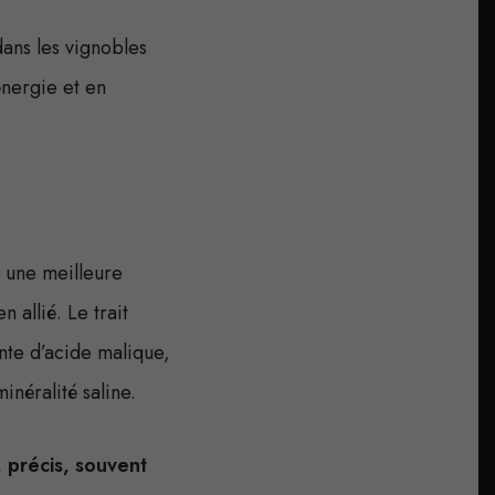
ans les vignobles
énergie et en
à une meilleure
 allié. Le trait
nte d’acide malique,
inéralité saline.
, précis, souvent