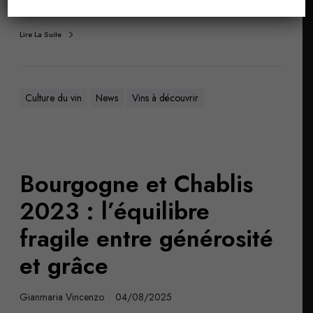
Lire La Suite
Culture du vin
News
Vins à découvrir
Bourgogne et Chablis
2023 : l’équilibre
fragile entre générosité
et grâce
Gianmaria Vincenzo
04/08/2025