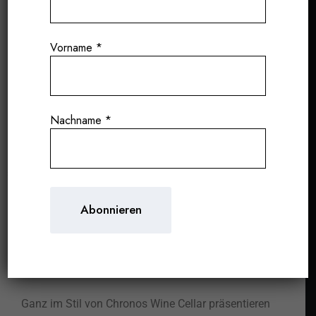
Vorname
*
Nachname
*
A UNIQUE BURGUNDY EXPERIENCE
Wir möchten Ihnen die Gelegenheit geben,
vollständig in eine unserer neuen Direktimporte
einzutauchen: ein außergewöhnliches Weingut aus
der Burgund mit Sitz in Nuits-Saint-Georges,
La
Maison Romane
.
Ganz im Stil von Chronos Wine Cellar präsentieren