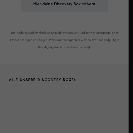
Hier deine Discovery Box sichern
Die Produkte sind erhältlich, solange der Vorrat reicht, und können Jahrgangs- oder
Preisänderungen unterliegen. Preise und Verfügbarkeit werden erst nach endgültiger
Bestätigung durch unser Team bestätigt.
ALLE UNSERE DISCOVERY BOXEN