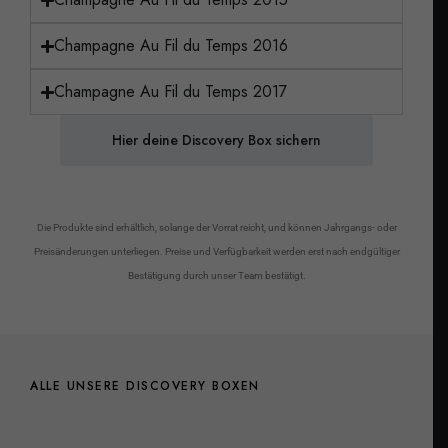
Champagne Au Fil du Temps 2016
Champagne Au Fil du Temps 2017
Hier deine Discovery Box sichern
Die Produkte sind erhältlich, solange der Vorrat reicht, und können Jahrgangs- oder
Preisänderungen unterliegen. Preise und Verfügbarkeit werden erst nach endgültiger
Bestätigung durch unser Team bestätigt.
ALLE UNSERE DISCOVERY BOXEN