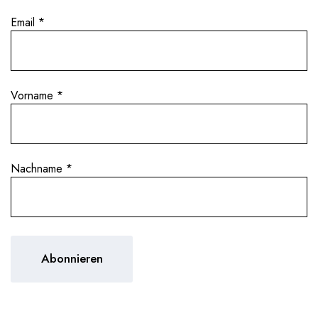
Email
*
Vorname
*
Nachname
*
en Jahrgänge im He