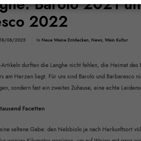
ghe: Barolo 2021 u
esco 2022
18/08/2025
In
Neue Weine Entdecken
,
News
,
Wein Kultur
-Artikeln durften die Langhe nicht fehlen, die Heimat des
s am Herzen liegt. Für uns sind Barolo und Barbaresco ni
n, sondern fast ein zweites Zuhause, eine echte Leidensc
tausend Facetten
ine seltene Gabe: den Nebbiolo je nach Herkunftsort völl
Nur wenige Kilometer genügen, um auf Weine mit ganz ei