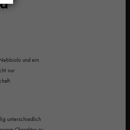
nd
 Nebbiolo und ein
cht nur
haft.
ig unterschiedlich
genem Charakter zu