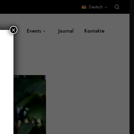
Deutsch
×
 sind
Events
Journal
Kontakte