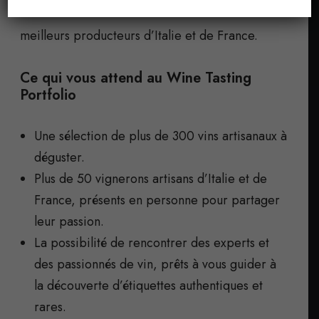
amène sur les rives du Ceresio une sélection des
meilleurs producteurs d’Italie et de France.
Ce qui vous attend au Wine Tasting
Portfolio
Une sélection de plus de 300 vins artisanaux à
déguster.
Plus de 50 vignerons artisans d’Italie et de
France, présents en personne pour partager
leur passion.
La possibilité de rencontrer des experts et
des passionnés de vin, prêts à vous guider à
la découverte d’étiquettes authentiques et
rares.