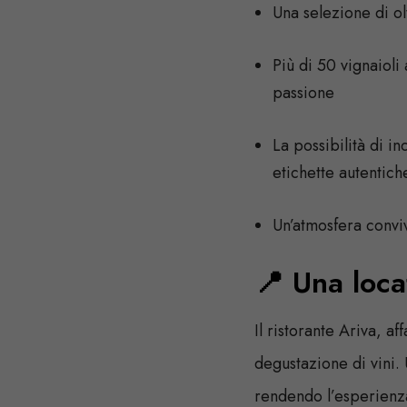
Una selezione di ol
Più di 50 vignaioli
passione
La possibilità di in
etichette autentich
Un’atmosfera conviv
📍 Una loca
Il ristorante Ariva, a
degustazione di vini. 
rendendo l’esperienza