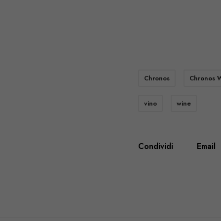
Chronos
Chronos W
vino
wine
Condividi
Email