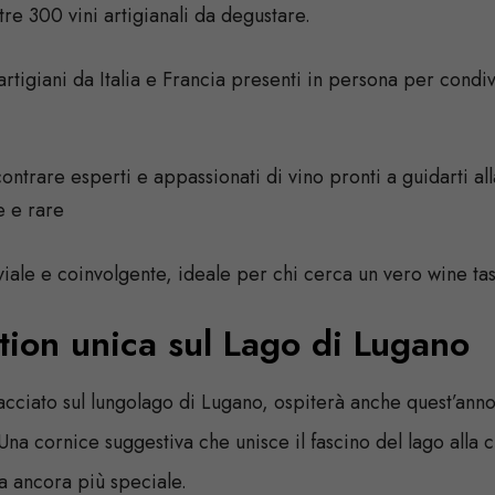
tre 300 vini artigianali da degustare.
 artigiani da Italia e Francia presenti in persona per condiv
contrare esperti e appassionati di vino pronti a guidarti al
e e rare
iale e coinvolgente, ideale per chi cerca un vero wine tas
tion unica sul Lago di Lugano
ffacciato sul lungolago di Lugano, ospiterà anche quest’an
Una cornice suggestiva che unisce il fascino del lago alla c
 ancora più speciale.