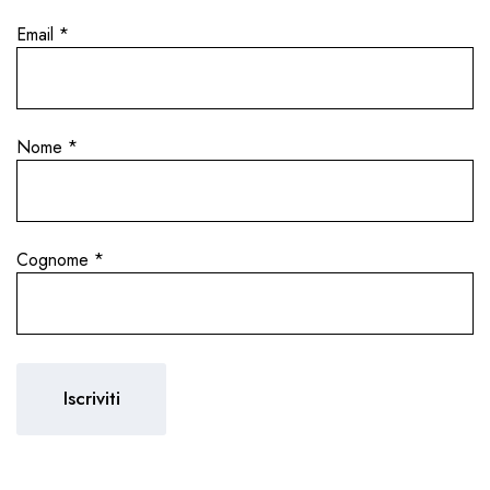
Email
*
Nome
*
Cognome
*
sting Portfolio 202