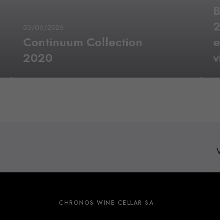
B
2
03/06/2026
Continuum Collection
e
2020
v
CHRONOS WINE CELLAR SA