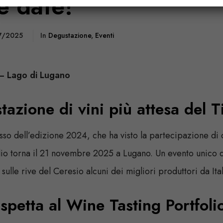
e date!
7/2025
In
Degustazione
,
Eventi
– Lago di Lugano
tazione di vini più attesa del T
so dell’edizione 2024, che ha visto la partecipazione di
olio torna il 21 novembre 2025 a Lugano. Un evento unico d
 sulle rive del Ceresio alcuni dei migliori produttori da Ita
aspetta al Wine Tasting Portfoli