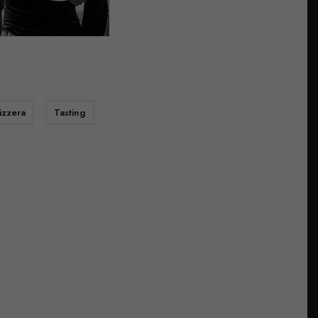
izzera
Tasting