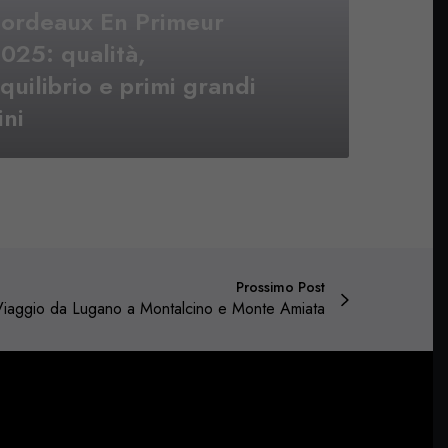
ordeaux En Primeur
025: qualità,
quilibrio e primi grandi
ini
Prossimo Post
Viaggio da Lugano a Montalcino e Monte Amiata