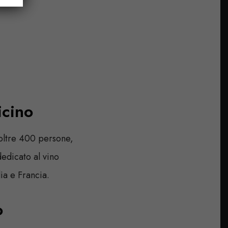
icino
 oltre 400 persone,
edicato al vino
lia e Francia.
o