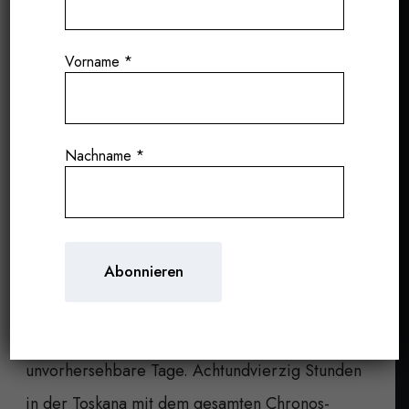
48 Stunden in der Toskana
Vorname
*
Andrea Rancan
02/07/2026
In
Neue Weine Entdecken
,
News
,
Reisen
,
Tasting
,
Wein Kultur
Nachname
*
Team, Terroir, Freunde und jede Menge
guter Wein
Manche Reisen beginnen als Geschäftsreise und
werden am Ende zu etwas viel Größerem.
Zwei intensive, heiße und stellenweise
unvorhersehbare Tage. Achtundvierzig Stunden
in der Toskana mit dem gesamten Chronos-