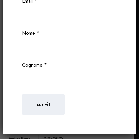
Email
*
Nome
*
Cognome
*
Ivan Ralston e i vini di Puy
de l’Ours a San Pellegrino
Sapori Ticino 2025
Andrea Rancan
12/09/2025