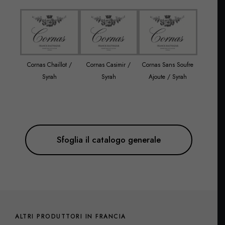
Cornas Chaillot /
Cornas Casimir /
Cornas Sans Soufre
Côtes d
Syrah
Syrah
Ajoute / Syrah
Grena
Sfoglia il catalogo generale
ALTRI PRODUTTORI IN FRANCIA