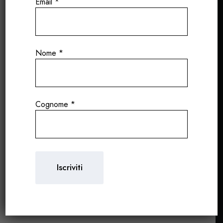
Email
*
Nella regione di Cornas, una delle denominazioni
più affascinanti della Valle del Rodano
Nome
*
Settentrionale, Franck Balthazar porta avanti una
filosofia di produzione che valorizza la purezza
del Syrah e
l’espressione autentica del terroir
.
Cognome
*
Con metodi tradizionali e un
approccio
minimalista
in cantina, i suoi vini si distinguono
per
eleganza, profondità e longevità
,
garantendogli un posto tra i produttori più
talentuosi e ricercati della regione.
I vigneti, situati su ripide terrazze di granito, sono
coltivati con un rispetto assoluto per la natura,
seguendo pratiche biodinamiche.