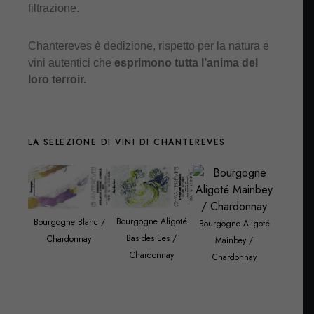
filtrazione.
Chantereves è dedizione, rispetto per la natura e
vini autentici che
esprimono tutta l’anima del
loro terroir.
LA SELEZIONE DI VINI DI CHANTEREVES
Bourgogne Aligoté
Bourgogne Blanc /
Bourgogne Aligoté
Bas des Ees /
Chardonnay
Mainbey /
Chardonnay
Chardonnay
Bourgog
Côtes 
Mainbe
Char