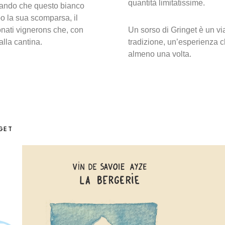
quantità limitatissime.
strando che questo bianco
po la sua scomparsa, il
nati vignerons che, con
Un sorso di Gringet è un v
alla cantina.
tradizione, un’esperienza 
almeno una volta.
NGET