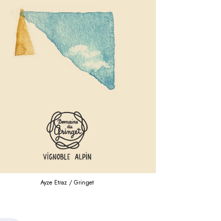
Ayze Etraz / Gringet
Ayze 