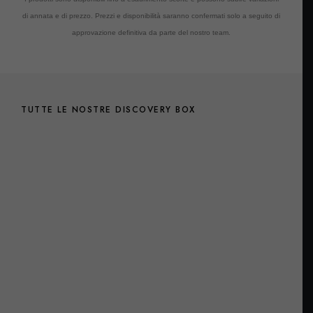
di annata e di prezzo. Prezzi e disponibilità saranno confermati solo a seguito di
approvazione definitiva da parte del nostro team.
TUTTE LE NOSTRE DISCOVERY BOX