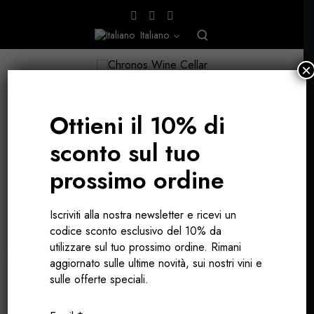
Italiano
×
Ottieni il 10% di
sconto sul tuo
DISCOVERY BOX GIUGNO 2025
prossimo ordine
Iscriviti alla nostra newsletter e ricevi un
codice sconto esclusivo del 10% da
L'ANNATA 2023
utilizzare sul tuo prossimo ordine. Rimani
aggiornato sulle ultime novità, sui nostri vini e
sulle offerte speciali.
La nuova annata di
una delle nostre importazioni
dirette più amate
è appena arrivata direttamente
dalla
Borgogna
nella nostra cantina; siamo