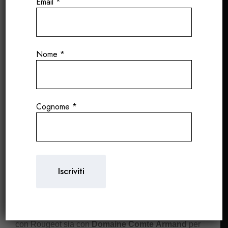
Email
*
entusiasti di condividere con voi qualche nuova
chicca!
Maison Gautheron d’Anost
Discovery Box: la
Nome
*
nuova annata 2023! Questa selezione accurata
comprende
i vini più rappresentativi
realizzati da
questa eccezionale Maison, ora disponibili
a
condizioni davvero speciali.
Date un’occhiata
Cognome
*
alla nostra offerta qui sotto e prenotate subito la
vostra cassa.
Maison Gautheron d’Anost
è un giovane micro-
négociant con sede a
Digione
, nel cuore della
Borgogna, fondato da
Bastien Gautheron
. All’inizio
di questa avventura, Bastien ha condiviso la cantina
con il suo caro amico
Pierre-Henry Rougeot di
Domaine Rougeot
, collaborando strettamente sia
con Rougeot sia con
Domaine Comte Armand
per