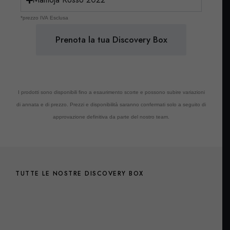
*prezzo IVA Esclusa
Prenota la tua Discovery Box
I prodotti sono disponibili fino a esaurimento scorte e possono subire variazioni
di annata e di prezzo. Prezzi e disponibilità saranno confermati solo a seguito di
approvazione definitiva da parte del nostro team.
TUTTE LE NOSTRE DISCOVERY BOX