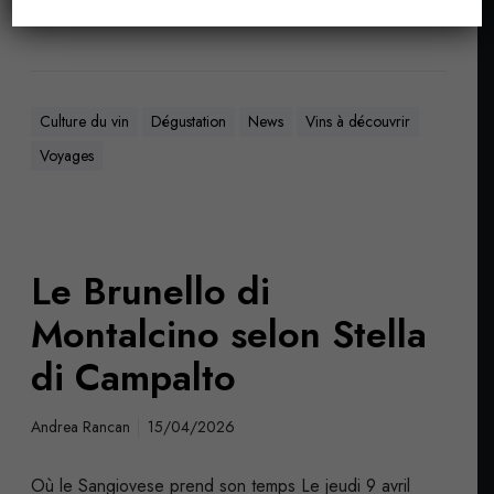
Lire La Suite
Culture du vin
Dégustation
News
Vins à découvrir
Voyages
Le Brunello di
Montalcino selon Stella
di Campalto
Andrea Rancan
15/04/2026
Où le Sangiovese prend son temps Le jeudi 9 avril