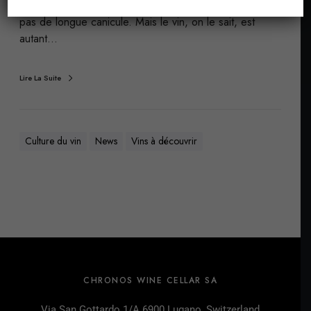
favorable. Pas de gelées dévastatrices, peu de grêle,
pas de longue canicule. Mais le vin, on le sait, est
autant…
Lire La Suite
Culture du vin
News
Vins à découvrir
CHRONOS WINE CELLAR SA
Via San Gottardo 1/A 6900 Lugano, Switzerland