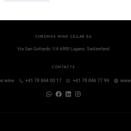
CHRONOS WINE CELLAR SA
Via San Gottardo 1/A 6900 Lugano, Switzerland
CONTACTS
s.wine
+41 78 844 00 17
+41 78 846 77 99
www.