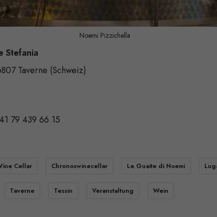
Noemi Pizzichella
e Stefania
 6807 Taverne (Schweiz)
41 79 439 66 15
ine Cellar
Chronoswinecellar
Le Guaite di Noemi
Lug
Taverne
Tessin
Veranstaltung
Wein