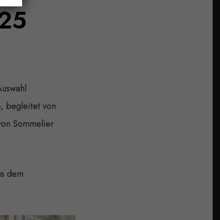
.25
 Auswahl
, begleitet von
 von Sommelier
us dem