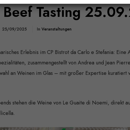
Beef Tasting 25.09
25/09/2025
In
Veranstaltungen
narisches Erlebnis im CP Bistrot da Carlo e Stefania: Eine
spezialitäten, zusammengestellt von Andrea und Jean Pierre
swahl an Weinen im Glas – mit großer Expertise kuratiert
bends stehen die Weine von Le Guaite di Noemi, direkt a
icella.