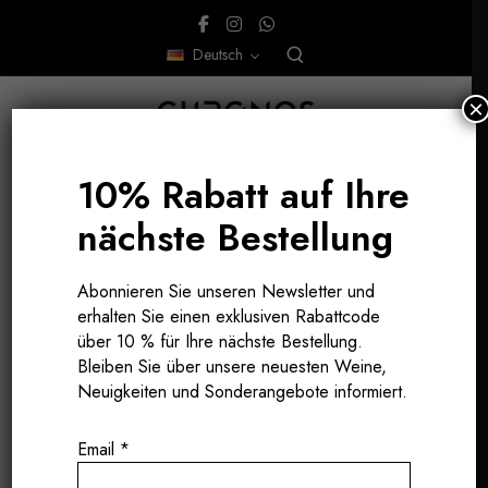
Deutsch
×
10% Rabatt auf Ihre
nächste Bestellung
Abonnieren Sie unseren Newsletter und
erhalten Sie einen exklusiven Rabattcode
Valpolicella
über 10 % für Ihre nächste Bestellung.
Bleiben Sie über unsere neuesten Weine,
Neuigkeiten und Sonderangebote informiert.
Email
*