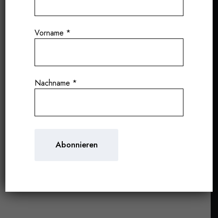
Vorname
*
Nachname
*