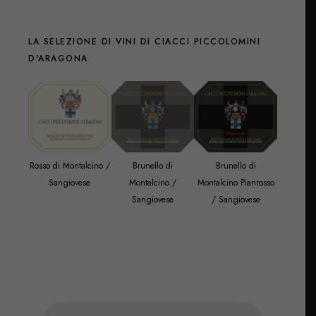
LA SELEZIONE DI VINI DI CIACCI PICCOLOMINI
D'ARAGONA
Rosso di Montalcino /
Brunello di
Brunello di
Brun
Sangiovese
Montalcino /
Montalcino Pianrosso
Montalcin
Sangiovese
/ Sangiovese
Riserva Sa
d’Oro / 